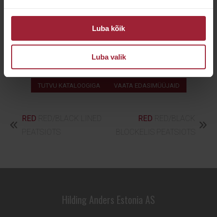
Tehniline info
Luba kõik
PESTAV
ei ole pestav
Luba valik
KÕRGUS
125 cm
TUTVU KATALOOGIGA
VAATA EDASIMÜÜJAID
RED
RED/BLACK LINED
RED
RED/BLACK
PEATSIOTS
BLOCKELIS PEATSIOTS
Hilding Anders Estonia AS