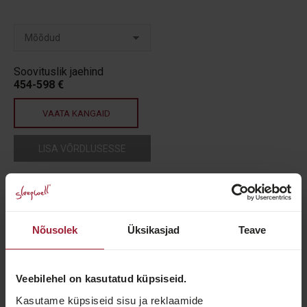
Soovituslik jaehind
454-598 €
VAATA KANGAID
LISA VÕRDLUSESSE
UUS
Nõusolek
Üksikasjad
Teave
Veebilehel on kasutatud küpsiseid.
Kasutame küpsiseid sisu ja reklaamide