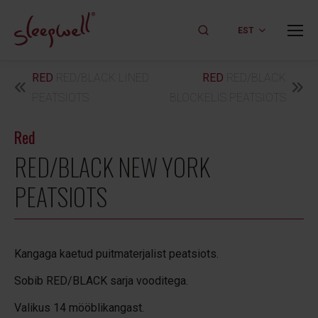
EST
RED
RED/BLACK LINED
RED
RED/BLACK
PEATSIOTS
BLOCKELIS PEATSIOTS
Red
RED/BLACK NEW YORK
PEATSIOTS
Kangaga kaetud puitmaterjalist peatsiots.
Sobib RED/BLACK sarja vooditega.
Valikus 14 mööblikangast.