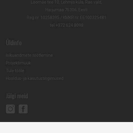
Loomäe tee 10, Lehmja küla, Rae vald,
Harjumaa 75306, Eesti
Reg nr. 10258395 / KMKR nr. EE100325481
tel
+372 624 8098
Üldinfo
Isikuandmete töötlemine
Projektimüük
Tule tööle
Hooldus- ja kasutustingimused
Jälgi meid