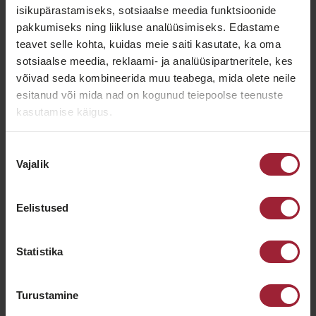
isikupärastamiseks, sotsiaalse meedia funktsioonide
pakkumiseks ning liikluse analüüsimiseks. Edastame
teavet selle kohta, kuidas meie saiti kasutate, ka oma
sotsiaalse meedia, reklaami- ja analüüsipartneritele, kes
võivad seda kombineerida muu teabega, mida olete neile
esitanud või mida nad on kogunud teiepoolse teenuste
kasutamise käigus.
Kangaga kaetud puitmaterjalist peatsiots.
Valikus 14 mööblikangast.
Nõusoleku
Laiused 81, 91, 121, 141, 161 ja 181 cm.
Vajalik
valik
Kõrgus 125 cm
Eelistused
Paksus 7 cm
NB: Peatsil on kaks kinnitusava voodiga ühendamiseks, kuid
kinnitamine poltidega ei ole kohustuslik. Peatsi stabiilsuse ja
Statistika
optimaalse kasutuskogemuse tagamiseks soovitame paigutada
see vastu seina. Peatsi paigutamine vastu seina aitab tagada, et
see püsiks kindlalt paigal. Voodipeatsi tagus on kaetud musta
Turustamine
vildiga.